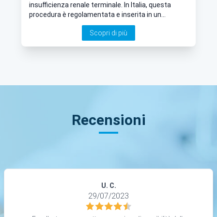
insufficienza renale terminale. In Italia, questa
procedura è regolamentata e inserita in un
percorso preciso che garantisce sicurezza ed
Scopri di più
equità d’accesso. Ce ne parla la Dott.ssa Maria
Paola Salerno, Chirurgo Generale a Roma.
Recensioni
U. C.
29/07/2023